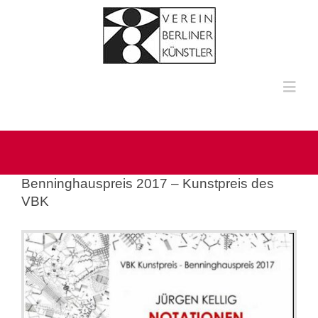
Zum
Inhalt
springen
Toggl
Navig
HOME
ÜBER UNS
Benninghauspreis 2017 – Kunstpreis des
VBK
KÜNSTLERINNEN UND KÜNSTLER
MULTIMEDIA
KONTAKT