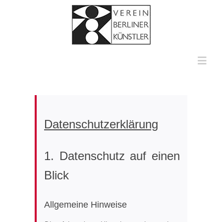
Zum
Inhalt
springen
Toggl
Navig
HOME
ÜBER UNS
Datenschutz­erklärung
KÜNSTLERINNEN UND KÜNSTLER
1. Datenschutz auf einen
Blick
MULTIMEDIA
Allgemeine Hinweise
KONTAKT