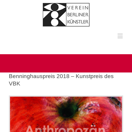
Zum
Inhalt
springen
Toggl
Navig
HOME
ÜBER UNS
Benninghauspreis 2018 – Kunstpreis des
VBK
KÜNSTLERINNEN UND KÜNSTLER
MULTIMEDIA
KONTAKT