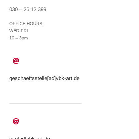
030 – 26 12 399
OFFICE HOURS:
WED-FRI
10 – 3pm
geschaeftsstelle[ad]vbk-art.de
info[ad]vbk-art.de