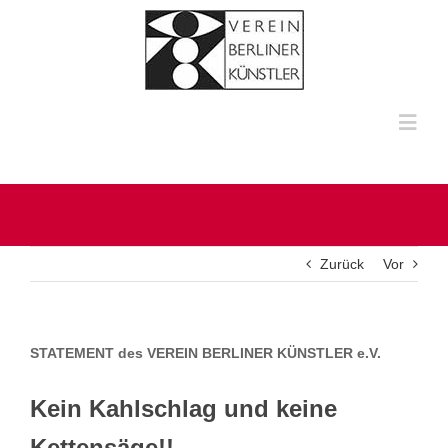
Zum
Inhalt
springen
Toggl
Navig
HOME
ÜBER UNS
Zurück
Vor
KÜNSTLERINNEN UND KÜNSTLER
STATEMENT des VEREIN BERLINER KÜNSTLER e.V.
MULTIMEDIA
Kein Kahlschlag und keine
KONTAKT
Kettensäge!!