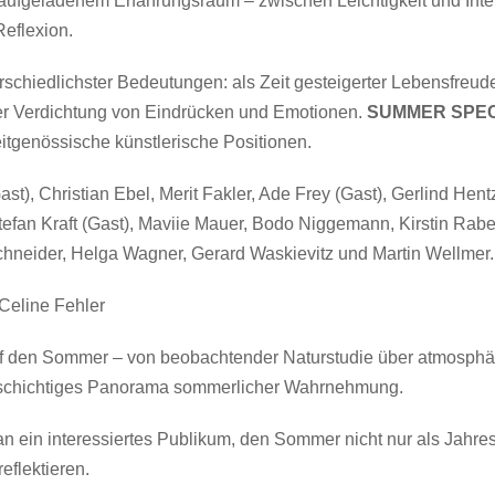
aufgeladenem Erfahrungsraum – zwischen Leichtigkeit und Inten
eflexion.
schiedlichster Bedeutungen: als Zeit gesteigerter Lebensfreud
der Verdichtung von Eindrücken und Emotionen.
SUMMER SPEC
eitgenössische künstlerische Positionen.
), Christian Ebel, Merit Fakler, Ade Frey (Gast), Gerlind Hentz
fan Kraft (Gast), Maviie Mauer, Bodo Niggemann, Kirstin Rabe
hneider, Helga Wagner, Gerard Waskievitz und Martin Wellmer.
 Celine Fehler
auf den Sommer – von beobachtender Naturstudie über atmosphär
lschichtiges Panorama sommerlicher Wahrnehmung.
an ein interessiertes Publikum, den Sommer nicht nur als Jahres
eflektieren.