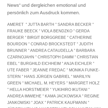
News“ und dergleichen emotional und
persönlich zum Ausdruck kommen.
AMERET ° JUTTA BARTH ° SANDRA BECKER °
FRAUKE BEECK ° VIOLA BENDZKO ° GERDA
BERGER ° BIRGIT BORGGREBE
° CATHERINE
BOURDON ° CONRAD BROCKSTEDT ° JUDITH
BRUNNER ° ANDREA CATAUDELLA ° BARBARA
CZARNOJAHN ° CHRISTOPH DAMM ° CHRISTIAN
EBEL °
BURGHILD EICHHEIM ° ANJA EICHLER °
UTE FABER ° JEANNE FREDAC ° MONIKA FUNKE-
STERN ° HANS JÜRGEN GABRIEL °
MARILYN
GREEN ° MICHAEL. M. HEYERS ° MARGRET HOLZ
° HELLA HORSTMEIER ° YUKIHIRO IKUTANI °
ANDREA IMWIEHE ° KAMA JACKOWSKA
° REGINE
JANKOWSKI ° JOAX ° PATRICK KAUFMANN °