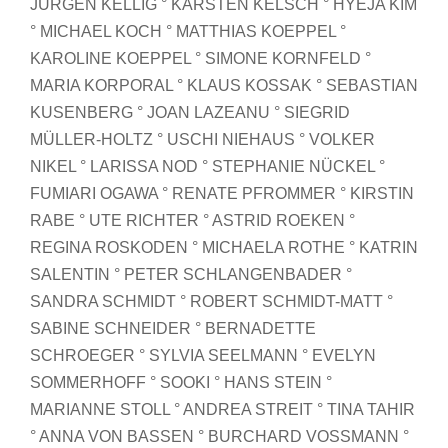
JÜRGEN KELLIG ° KARSTEN KELSCH ° HYEJA KIM
° MICHAEL KOCH ° MATTHIAS KOEPPEL °
KAROLINE
KOEPPEL ° SIMONE KORNFELD °
MARIA KORPORAL ° KLAUS KOSSAK ° SEBASTIAN
KUSENBERG ° JOAN LAZEANU ° SIEGRID
MÜLLER-HOLTZ °
USCHI NIEHAUS ° VOLKER
NIKEL ° LARISSA NOD ° STEPHANIE NÜCKEL °
FUMIARI OGAWA ° RENATE PFROMMER ° KIRSTIN
RABE ° UTE RICHTER
° ASTRID ROEKEN °
REGINA ROSKODEN ° MICHAELA ROTHE ° KATRIN
SALENTIN ° PETER SCHLANGENBADER °
SANDRA SCHMIDT
° ROBERT SCHMIDT-MATT °
SABINE SCHNEIDER ° BERNADETTE
SCHROEGER ° SYLVIA SEELMANN ° EVELYN
SOMMERHOFF ° SOOKI °
HANS STEIN °
MARIANNE STOLL ° ANDREA STREIT ° TINA TAHIR
° ANNA VON BASSEN ° BURCHARD VOSSMANN °