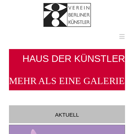
Zum
Inhalt
springen
Toggl
Navig
HOME
HAUS DER KÜNSTLER
ÜBER UNS
MEHR ALS EINE GALERIE
KÜNSTLERINNEN UND KÜNSTLER
MULTIMEDIA
AKTUELL
KONTAKT