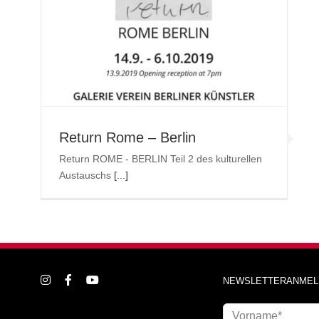
GENE
Return Rome – Berlin
Return ROME - BERLIN Teil 2 des kulturellen
Austauschs
[...]
NEWSLETTERANMEL